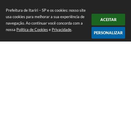
Prefeitura de Itariri – SP e os cookies: nosso site
usa cookies para melhorar a sua experiência de
ACEITAR
navegação. Ao continuar você concorda com a
nossa
Política de Cookies
e
Privacidade
.
PERSONALIZAR
Telefone: (13) 3418-7300
Endereço: Rua: Nossa Senhora do Monte Serrat, 133, Centro
| CEP: 11760-000
Segunda à Sexta: 8:00 às 12:00 - 13:00 às 17:00
CNPJ: 46.578.522/0001-76
Prefeitura de Itariri – SP
Versão do Sistema:
3.5.3 - 19/06/2026
Portal atualizado em:
06/08/2026 17:25
Dados Abertos