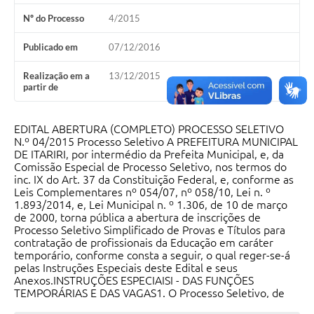
Nº do Processo
4/2015
Publicado em
07/12/2016
Realização em a
13/12/2015
partir de
EDITAL ABERTURA (COMPLETO) PROCESSO SELETIVO
N.º 04/2015 Processo Seletivo A PREFEITURA MUNICIPAL
DE ITARIRI, por intermédio da Prefeita Municipal, e, da
Comissão Especial de Processo Seletivo, nos termos do
inc. IX do Art. 37 da Constituição Federal, e, conforme as
Leis Complementares nº 054/07, nº 058/10, Lei n. º
1.893/2014, e, Lei Municipal n. º 1.306, de 10 de março
de 2000, torna pública a abertura de inscrições de
Processo Seletivo Simplificado de Provas e Títulos para
contratação de profissionais da Educação em caráter
temporário, conforme consta a seguir, o qual reger-se-á
pelas Instruções Especiais deste Edital e seus
Anexos.INSTRUÇÕES ESPECIAISI - DAS FUNÇÕES
TEMPORÁRIAS E DAS VAGAS1. O Processo Seletivo, de
que trata este Edital, destina-se a contratação pessoal