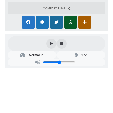
para exercer as Funções Temporárias do pessoal da
educação, por 12 (doze) meses, podendo ser prorrogado,
COMPARTILHAR
a critério da administração, por igual período.2. As
Funções, número de vagas, vencimento, jornada semanal
de trabalho e requisitos exigidos são os estabelecidos na
tabela que segue:2.1. ENSINO SUPERIOR COMPLETO
(PROFESSOR TEMPORÁRIO)