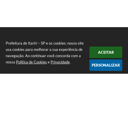
Prefeitura de Itariri – SP e os cookies: nosso site
usa cookies para melhorar a sua experiência de
ACEITAR
navegação. Ao continuar você concorda com a
nossa
Política de Cookies
e
Privacidade
.
PERSONALIZAR
Telefone: (13) 3418-7300
Endereço: Rua: Nossa Senhora do Monte Serrat, 133, Centro
| CEP: 11760-000
Segunda à Sexta: 8:00 às 12:00 - 13:00 às 17:00
CNPJ: 46.578.522/0001-76