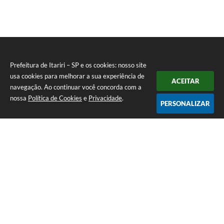
Prefeitura de Itariri – SP e os cookies: nosso site
usa cookies para melhorar a sua experiência de
ACEITAR
navegação. Ao continuar você concorda com a
nossa
Política de Cookies
e
Privacidade
.
PERSONALIZAR
Telefone: (13) 3418-7300
Endereço: Rua: Nossa Senhora do Monte Serrat, 133, Centro
| CEP: 11760-000
Segunda à Sexta: 8:00 às 12:00 - 13:00 às 17:00
CNPJ: 46.578.522/0001-76
Prefeitura de Itariri – SP