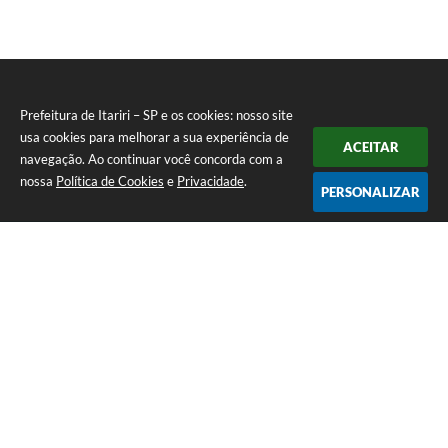
Prefeitura de Itariri – SP e os cookies: nosso site
usa cookies para melhorar a sua experiência de
ACEITAR
navegação. Ao continuar você concorda com a
nossa
Política de Cookies
e
Privacidade
.
PERSONALIZAR
Telefone: (13) 3418-7300
Endereço: Rua: Nossa Senhora do Monte Serrat, 133, Centro
| CEP: 11760-000
Segunda à Sexta: 8:00 às 12:00 - 13:00 às 17:00
CNPJ: 46.578.522/0001-76
Prefeitura de Itariri – SP