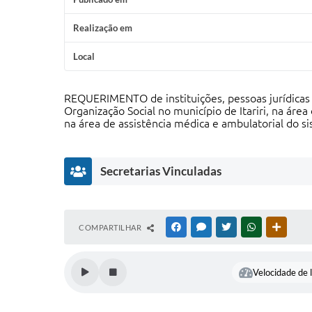
Realização em
Local
REQUERIMENTO de instituições, pessoas jurídicas 
Organização Social no município de Itariri, na ár
na área de assistência médica e ambulatorial do
Secretarias Vinculadas
COMPARTILHAR
FACEBOOK
MESSENGER
TWITTER
WHATSAPP
OUTRAS
Departamento
de Saúde
Rafael de Jesus
Oliveira
Velocidade de l