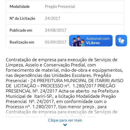
Modalidade
Pregão Presencial
Nº da Licitação
24/2017
Publicado em
24/08/2017
Realização em
05/09/2017
Contratação de empresa para execução de Serviços de
Limpeza, Asseio e Conservação Predial, com
fornecimento de material, mão-de-obra e equipamentos,
nas dependências das Unidades Escolares. PregÃ£o
Presencial - 24 PREFEITURA MUNICIPAL DE ITARIRI AVISO
DE LICITAÇÃO – PROCESSO nº. 1.280/2017 PREGÃO
PRESENCIAL Nº. 24/2017 Acha-se aberto na Prefeitura
Municipal de Itariri-SP., a licitação Modalidade Pregão
Presencial Nº. 24/2017, em conformidade com o
Processo nº. 1.280/2017, tipo menor preço , para
Contratação de empresa para execução de Serviços de
Limpeza, Asseio e Conservação Predial, com
Clique para ver mais
fornecimento de material, mão-de-obra e equipamentos,
nas dependências das Unidades Escolares do Município