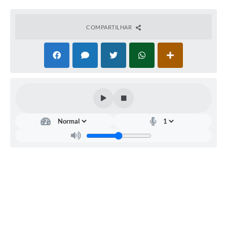
de Itariri, de acordo com o TERMO DE REFERÊNCIA,
Anexo I, do Edital. DATA DA REALIZAÇÃO: dia
05/09/2017, às 9:00 horas. Os envelopes contendo a
COMPARTILHAR
proposta e os documentos de habilitação serão
recebidos na sessão de processamento logo após o
credenciamento dos interessados. Local: Sede da
Prefeitura Municipal de Itariri, sito à Rua Nossa Senhora
do Monte Serrat, n. 133, centro, Itariri/SP. O Edital poderá
ser retirado no site da Prefeitura, www.itariri.sp.gov.br e
também poderá ser obtido no Departamento de
Licitações da Prefeitura Municipal de Itariri, localizada na
Rua Nossa Senhora do Monte Serrat, 133, Centro – Itariri
(SP), telefax (13) 34187300 .