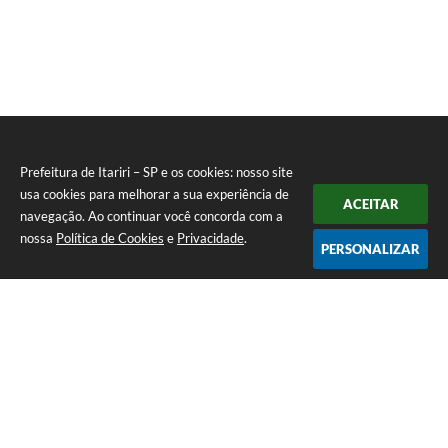
Prefeitura de Itariri – SP e os cookies: nosso site
usa cookies para melhorar a sua experiência de
ACEITAR
navegação. Ao continuar você concorda com a
nossa
Política de Cookies
e
Privacidade
.
PERSONALIZAR
Telefone: (13) 3418-7300
Endereço: Rua: Nossa Senhora do Monte Serrat, 133, Centro
| CEP: 11760-000
Segunda à Sexta: 8:00 às 12:00 - 13:00 às 17:00
CNPJ: 46.578.522/0001-76