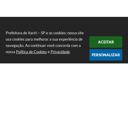
Prefeitura de Itariri – SP e os cookies: nosso site
usa cookies para melhorar a sua experiência de
ACEITAR
navegação. Ao continuar você concorda com a
nossa
Política de Cookies
e
Privacidade
.
PERSONALIZAR
Telefone: (13) 3418-7300
Endereço: Rua: Nossa Senhora do Monte Serrat, 133, Centro
| CEP: 11760-000
Segunda à Sexta: 8:00 às 12:00 - 13:00 às 17:00
CNPJ: 46.578.522/0001-76
Prefeitura de Itariri – SP