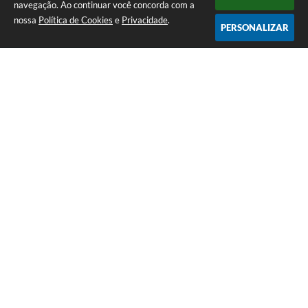
navegação. Ao continuar você concorda com a
nossa
Política de Cookies
e
Privacidade
.
PERSONALIZAR
Telefone: (13) 3418-7300
Endereço: Rua: Nossa Senhora do Monte Serrat, 133, Centro
| CEP: 11760-000
Segunda à Sexta: 8:00 às 12:00 - 13:00 às 17:00
CNPJ: 46.578.522/0001-76
Prefeitura de Itariri – SP
Versão do Sistema:
3.5.3 - 19/06/2026
Portal atualizado em:
07/08/2026 20:14
Dados Abertos
Copyright Instar - 2006-2026. Todos os direitos reservados -