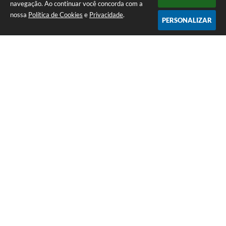
navegação. Ao continuar você concorda com a
nossa
Política de Cookies
e
Privacidade
.
PERSONALIZAR
Telefone: (13) 3418-7300
Endereço: Rua: Nossa Senhora do Monte Serrat, 133, Centro
| CEP: 11760-000
Segunda à Sexta: 8:00 às 12:00 - 13:00 às 17:00
CNPJ: 46.578.522/0001-76
Prefeitura de Itariri – SP
Versão do Sistema:
3.5.3 - 19/06/2026
Portal atualizado em:
07/08/2026 20:14
Dados Abertos
Copyright Instar - 2006-2026. Todos os direitos reservados -