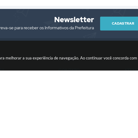
Newsletter
CADASTRAR
reva-se para receber os Informativos da Prefeitura
es para melhorar a sua experiência de navegação. Ao continuar você concorda co
PJ
CONTATO
ATEN
/0001-76
(13) 3418-7300
Segunda à Sext
prefeitura@itariri.sp.gov.br
13:00
ersão do Sistema:
3.5.3 - 19/06/2026
Portal atualizado em:
06/08/2026
Copyright Instar - 2006-2026. Todos os direitos reservados -
Instar Tecnolo