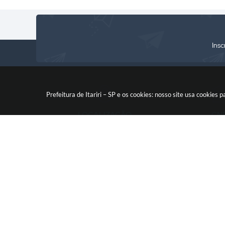
Insc
Prefeitura de Itariri – SP e os cookies: nosso site usa cooki
LOCALIZAÇÃO
CN
Rua: Nossa Senhora do Monte
46.578.522
Serrat, 133, Centro
CEP: 11760-000
V
© 