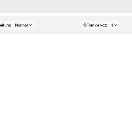
 MÍDIAS
eitura:
Tom de voz: