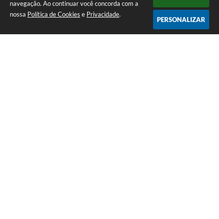
navegação. Ao continuar você concorda com a
nossa
Política de Cookies
e
Privacidade
.
PERSONALIZAR
Telefone: (13) 3418-7300
Endereço: Rua: Nossa Senhora do Monte Serrat, 133, Centro
| CEP: 11760-000
Segunda à Sexta: 8:00 às 12:00 - 13:00 às 17:00
CNPJ: 46.578.522/0001-76
Prefeitura de Itariri – SP
Versão do Sistema:
3.5.3 - 19/06/2026
Portal atualizado em:
07/08/2026 20:14
Dados Abertos
Copyright Instar - 2006-2026. Todos os direitos reservados -