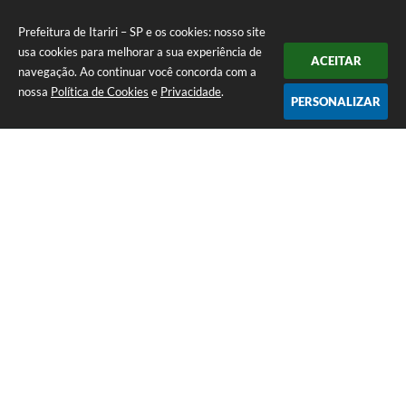
Prefeitura de Itariri – SP e os cookies: nosso site
usa cookies para melhorar a sua experiência de
ACEITAR
navegação. Ao continuar você concorda com a
nossa
Política de Cookies
e
Privacidade
.
PERSONALIZAR
Telefone: (13) 3418-7300
Endereço: Rua: Nossa Senhora do Monte Serrat, 133, Centro
| CEP: 11760-000
Segunda à Sexta: 8:00 às 12:00 - 13:00 às 17:00
CNPJ: 46.578.522/0001-76
Prefeitura de Itariri – SP
Versão do Sistema:
3.5.3 - 19/06/2026
Portal atualizado em:
07/08/2026 20:14
Dados Abertos