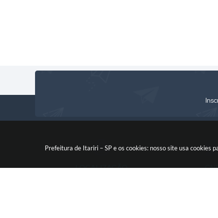
Insc
Prefeitura de Itariri – SP e os cookies: nosso site usa cooki
LOCALIZAÇÃO
CN
Rua: Nossa Senhora do Monte
46.578.522
Serrat, 133, Centro
CEP: 11760-000