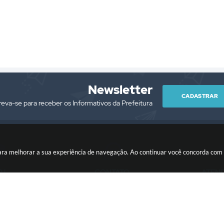
Newsletter
CADASTRAR
reva-se para receber os Informativos da Prefeitura
es para melhorar a sua experiência de navegação. Ao continuar você concorda co
PJ
CONTATO
ATEN
/0001-76
(13) 3418-7300
Segunda à Sext
prefeitura@itariri.sp.gov.br
13:00