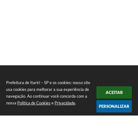
Prefeitura de Itariri – SP e os cookies: nosso site
usa cookies para melhorar a sua experiência de
ACEITAR
navegação. Ao continuar você concorda com a
nossa
Política de Cookies
e
Privacidade
.
PERSONALIZAR
Telefone: (13) 3418-7300