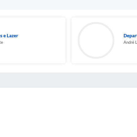
s e Lazer
Depart
te
André L
 MÍDIAS