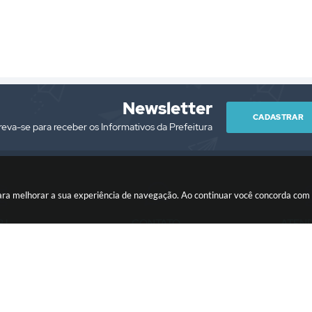
Newsletter
CADASTRAR
reva-se para receber os Informativos da Prefeitura
es para melhorar a sua experiência de navegação. Ao continuar você concorda co
PJ
CONTATO
ATEN
/0001-76
(13) 3418-7300
Segunda à Sext
prefeitura@itariri.sp.gov.br
13:00