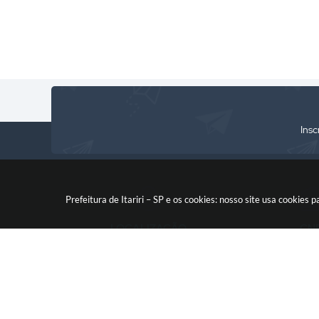
Insc
Prefeitura de Itariri – SP e os cookies: nosso site usa cooki
LOCALIZAÇÃO
CN
Rua: Nossa Senhora do Monte
46.578.522
Serrat, 133, Centro
CEP: 11760-000