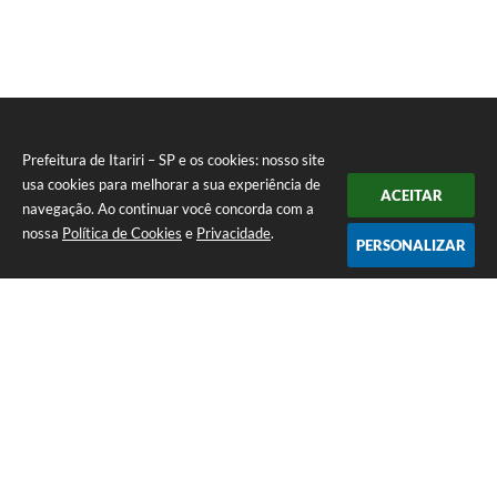
Prefeitura de Itariri – SP e os cookies: nosso site
usa cookies para melhorar a sua experiência de
ACEITAR
navegação. Ao continuar você concorda com a
nossa
Política de Cookies
e
Privacidade
.
PERSONALIZAR
Telefone: (13) 3418-7300
Endereço: Rua: Nossa Senhora do Monte Serrat, 133, Centro
| CEP: 11760-000
Segunda à Sexta: 8:00 às 12:00 - 13:00 às 17:00
CNPJ: 46.578.522/0001-76
Prefeitura de Itariri – SP