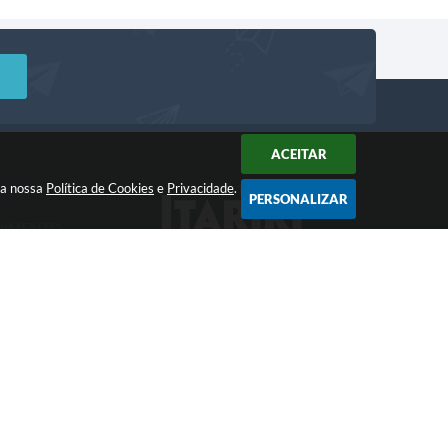
ACEITAR
m a nossa
Política de Cookies
e
Privacidade
.
PERSONALIZAR
DIMENTO
Acompanhe!
a: 8:00 às 12:00 -
 às 17:00
 11:53
gia