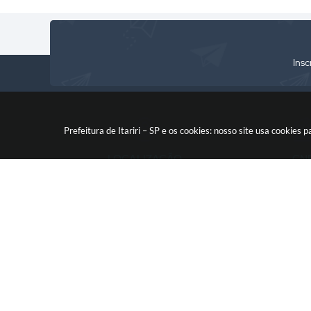
Insc
Prefeitura de Itariri – SP e os cookies: nosso site usa cooki
LOCALIZAÇÃO
CN
Rua: Nossa Senhora do Monte
46.578.522
Serrat, 133, Centro
CEP: 11760-000
V
© 