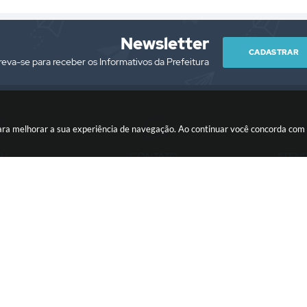
Newsletter
CADASTRAR
reva-se para receber os Informativos da Prefeitura
es para melhorar a sua experiência de navegação. Ao continuar você concorda co
PJ
CONTATO
ATEN
/0001-76
(13) 3418-7300
Segunda à Sext
prefeitura@itariri.sp.gov.br
13:00
ersão do Sistema:
3.5.3 - 19/06/2026
Portal atualizado em:
06/08/2026
Copyright Instar - 2006-2026. Todos os direitos reservados -
Instar Tecnolo