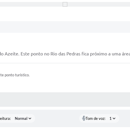
do Azeite. Este ponto no Rio das Pedras fica próximo a uma área
ste ponto turístico.
 MÍDIAS
eitura:
Tom de voz: