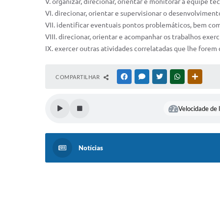
V. organizar, direcionar, orientar e monitorar a equipe 
VI. direcionar, orientar e supervisionar o desenvolvime
VII. identificar eventuais pontos problemáticos, bem c
VIII. direcionar, orientar e acompanhar os trabalhos ex
IX. exercer outras atividades correlatadas que lhe forem 
COMPARTILHAR
FACEBOOK
MESSENGER
TWITTER
WHATSAPP
OUTRAS
Velocidade de l
Notícias