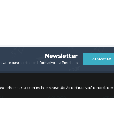
Newsletter
CADASTRAR
reva-se para receber os Informativos da Prefeitura
es para melhorar a sua experiência de navegação. Ao continuar você concorda co
PJ
CONTATO
ATEN
/0001-76
(13) 3418-7300
Segunda à Sext
prefeitura@itariri.sp.gov.br
13:00