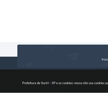
Insc
Prefeitura de Itariri – SP e os cookies: nosso site usa cooki
LOCALIZAÇÃO
CN
Rua: Nossa Senhora do Monte
46.578.522
Serrat, 133, Centro
CEP: 11760-000