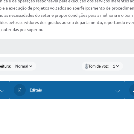
técnica e de operação responsável pela execução dos serviços inerentes 
nto e a execução de projetos voltados ao aperfeiçoamento de procediment
omo as necessidades do setor e propor condições para a melhoria e o b
ercidos pelos servidores designados ao seu departamento, reportando eve
conferidas por superior.
 MÍDIAS
eitura:
Tom de voz:
Editais