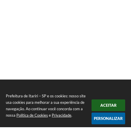
Prefeitura de Itariri – SP e os cookies: nosso site
usa cookies para melhorar a sua experiência de
ACEITAR
navegação. Ao continuar você concorda com a
nossa
Política de Cookies
e
Privacidade
.
PERSONALIZAR