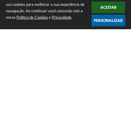
usa cookies para melhorar a sua experiência de
ACEITAR
navegação. Ao continuar você concorda com a
nossa
Política de Cookies
e
Privacidade
.
PERSONALIZAR
Telefone: (13) 3418-7300
Endereço: Rua: Nossa Senhora do Monte Serrat, 133, Centro
| CEP: 11760-000
Segunda à Sexta: 8:00 às 12:00 - 13:00 às 17:00
CNPJ: 46.578.522/0001-76
Prefeitura de Itariri – SP
Versão do Sistema:
3.5.3 - 19/06/2026
Portal atualizado em:
06/08/2026 11:53
Dados Abertos