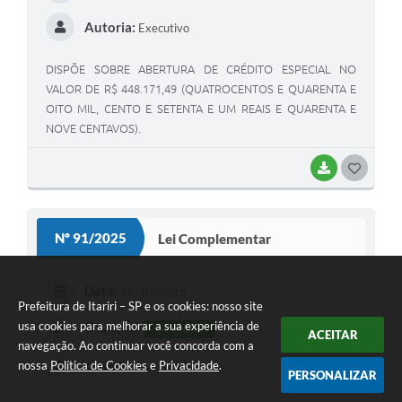
Autoria:
Executivo
DISPÕE SOBRE ABERTURA DE CRÉDITO ESPECIAL NO
VALOR DE R$ 448.171,49 (QUATROCENTOS E QUARENTA E
OITO MIL, CENTO E SETENTA E UM REAIS E QUARENTA E
NOVE CENTAVOS).
BAIXAR
GOSTEI
Nº 91/2025
Lei Complementar
Data:
16/10/2025
Prefeitura de Itariri – SP e os cookies: nosso site
usa cookies para melhorar a sua experiência de
Situação:
EM VIGOR
ACEITAR
navegação. Ao continuar você concorda com a
nossa
Política de Cookies
e
Privacidade
.
Autoria:
Executivo
PERSONALIZAR