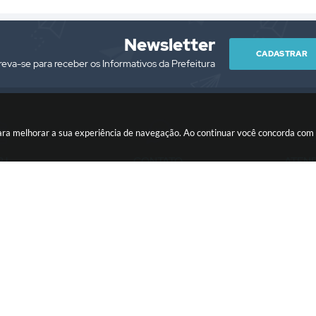
Newsletter
CADASTRAR
reva-se para receber os Informativos da Prefeitura
es para melhorar a sua experiência de navegação. Ao continuar você concorda co
PJ
CONTATO
ATEN
/0001-76
(13) 3418-7300
Segunda à Sext
prefeitura@itariri.sp.gov.br
13:00
ersão do Sistema:
3.5.3 - 19/06/2026
Portal atualizado em:
07/08/2026
Copyright Instar - 2006-2026. Todos os direitos reservados -
Instar Tecnolo