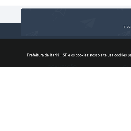
Insc
Prefeitura de Itariri – SP e os cookies: nosso site usa cooki
LOCALIZAÇÃO
CN
Rua: Nossa Senhora do Monte
46.578.522
Serrat, 133, Centro
CEP: 11760-000
V
© 