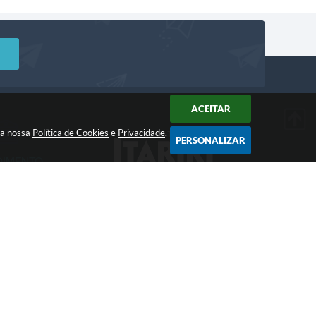
ACEITAR
m a nossa
Política de Cookies
e
Privacidade
.
PERSONALIZAR
DIMENTO
Acompanhe!
a: 8:00 às 12:00 -
 às 17:00
 20:14
gia