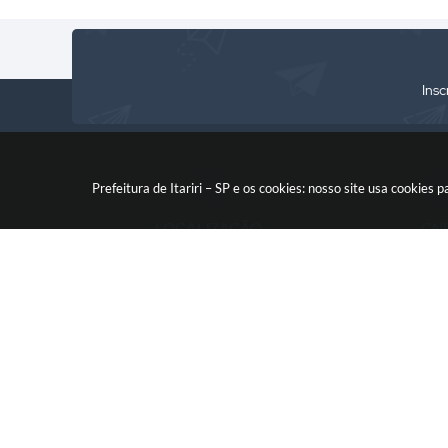
Insc
Prefeitura de Itariri – SP e os cookies: nosso site usa cooki
LOCALIZAÇÃO
CN
Rua: Nossa Senhora do Monte
46.578.522
Serrat, 133, Centro
CEP: 11760-000
V
© 