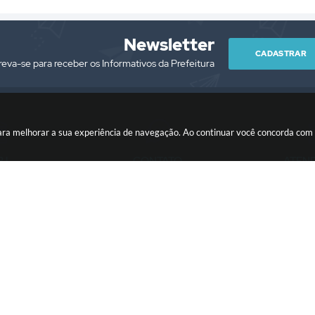
Newsletter
CADASTRAR
reva-se para receber os Informativos da Prefeitura
es para melhorar a sua experiência de navegação. Ao continuar você concorda co
PJ
CONTATO
ATEN
/0001-76
(13) 3418-7300
Segunda à Sext
prefeitura@itariri.sp.gov.br
13:00
ersão do Sistema:
3.5.3 - 19/06/2026
Portal atualizado em:
07/08/2026
Copyright Instar - 2006-2026. Todos os direitos reservados -
Instar Tecnolo